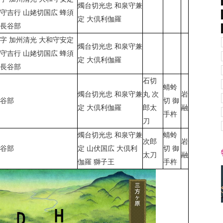
燭台切光忠 和泉守兼
守吉行 山姥切国広 蜂須
定 大倶利伽羅
切長谷部
字 加州清光 大和守安定
燭台切光忠 和泉守兼
守吉行 山姥切国広 蜂須
定 大倶利伽羅
切長谷部
石切
蜻蛉
燭台切光忠 和泉守兼
丸 次
岩
長谷部
切 御
定 大倶利伽羅
郎太
融
手杵
刀
燭台切光忠 和泉守兼
蜻蛉
次郎
岩
長谷部
定 山伏国広 大倶利
切 御
太刀
融
伽羅 獅子王
手杵