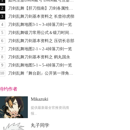
1
如何注册DMM账号 DMM账号注册图文教程
2
刀剑乱舞【肝刀指南】刀剑各属性排名及个人推荐
3
刀剑乱舞刀剑基本资料之 长曾祢虎彻
4
刀剑乱舞地图3-1～3-4掉落刀剑一览
5
刀剑乱舞锻刀常用公式＆锻刀时间大全
6
刀剑乱舞刀剑基本资料之 压切长谷部
7
刀剑乱舞地图2-1～2-4掉落刀剑一览
8
刀剑乱舞刀剑基本资料之 鹤丸国永
9
刀剑乱舞地图5-1～5-4掉落刀剑一览
10
刀剑乱舞『舞台剧』公开第一弹角色演员阵容
特约作者
Mikazuki
提供最新最全官推资讯情
报...
丸子同学