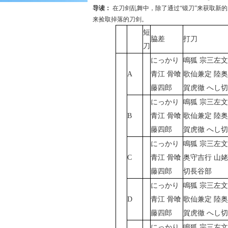
导读：
在刀剑乱舞中，除了通过“锻刀”来获取新
来捡取掉落的刀剑。
短
脇差
打刀
刀
にっかり
鳴狐 宗三左文
A
青江 骨喰
歌仙兼定 陸奥
藤四郎
賀虎徹 へし
にっかり
鳴狐 宗三左文
B
青江 骨喰
歌仙兼定 陸奥
藤四郎
賀虎徹 へし
にっかり
鳴狐 宗三左文
C
青江 骨喰
奥守吉行 山姥
藤四郎
切長谷部
にっかり
鳴狐 宗三左文
D
青江 骨喰
歌仙兼定 陸奥
藤四郎
賀虎徹 へし
にっかり
鳴狐 宗三左文