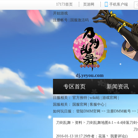
17173首页
页游网
手机客户端
开始游戏
注册帐号
|
国服激活码
dj.yeyou.com
页游网 - 刀剑乱舞专区
专区首页
新闻资讯
日服相关：
官方推特
|
wiki站
|
游戏官网
|
国服相关：
国服官网
|
客服中心
|
如何玩日服：
登陆DMM官网
>>
注册DMM账号
>>
刀剑乱舞
>
资料
> 刀剑乱舞地图4-1～4-4掉落刀
刀
2016-01-13 18:17:29
作者：花落丶
我要评论(
)