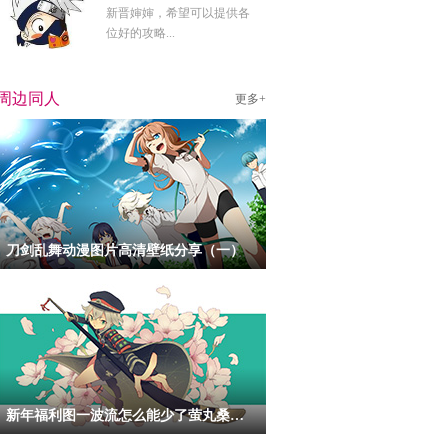
新晋婶婶，希望可以提供各
位好的攻略...
周边同人
更多+
刀剑乱舞动漫图片高清壁纸分享（一）
新年福利图一波流怎么能少了萤丸桑呢！