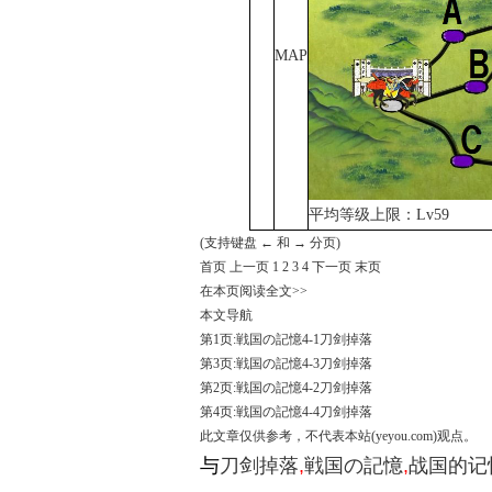
MAP
平均等级上限：Lv59
(支持键盘 ← 和 → 分页)
首页
上一页
1
2
3
4
下一页
末页
在本页阅读全文>>
本文导航
第1页:戦国の記憶4-1刀剑掉落
第3页:戦国の記憶4-3刀剑掉落
第2页:戦国の記憶4-2刀剑掉落
第4页:戦国の記憶4-4刀剑掉落
此文章仅供参考，不代表本站(yeyou.com)观点。
与
刀剑掉落
,
戦国の記憶
,
战国的记