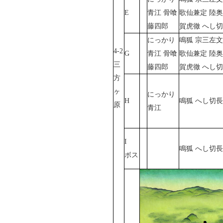
E
青江 骨喰
歌仙兼定 陸奥
藤四郎
賀虎徹 へし
にっかり
鳴狐 宗三左文
4-2
G
青江 骨喰
歌仙兼定 陸奥
三
藤四郎
賀虎徹 へし
方
ヶ
にっかり
H
鳴狐 へし切
原
青江
I
鳴狐 へし切
ボス