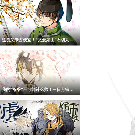
这货又来占便宜！“父爱如山”石切丸同人图
我的“爷爷”不可能辣么帅！三日月宗近同人赏