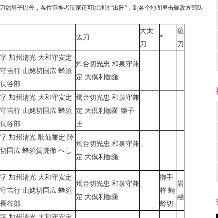
的刀剑男子以外，各位审神者玩家还可以通过“出阵”，到各个地图里击破敌方部队
大太
薙
太刀
*
刀
刀
字 加州清光 大和守安定
燭台切光忠 和泉守兼
守吉行 山姥切国広 蜂須
定 大倶利伽羅
切長谷部
字 加州清光 大和守安定
燭台切光忠 和泉守兼
守吉行 山姥切国広 蜂須
定 大倶利伽羅 獅子
切長谷部
王
字 加州清光 歌仙兼定 陸
燭台切光忠 和泉守兼
切国広 蜂須賀虎徹 へし
定 大倶利伽羅
字 加州清光 大和守安定
御手
燭台切光忠 和泉守兼
岩
守吉行 山姥切国広 蜂須
杵 蜻
定 大倶利伽羅
融
切長谷部
蛉切
字 加州清光 大和守安定