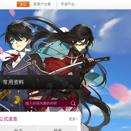
新用户注册
开放平台
常用资料
*
公式速查
更多+
手机订阅
短刀
脇差