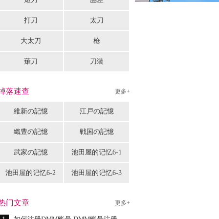
打刀
太刀
大太刀
枪
薙刀
刀装
掉落速查
更多+
維新の記憶
江戸の記憶
織豊の記憶
戦国の記憶
武家の記憶
池田屋的记忆6-1
池田屋的记忆6-2
池田屋的记忆6-3
热门文章
更多+