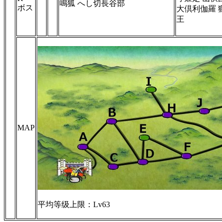
鳴狐 へし切長谷部
ボス
大倶利伽羅 
王
MAP
平均等级上限：Lv63