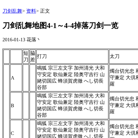
刀剑乱舞
>
资料
>
正文
刀剑乱舞地图4-1～4-4掉落刀剑一览
2016-01-13
花落丶
短
脇
打刀
太刀
刀
差
鳴狐 宗三左文字 加州清光 大和
燭台切光忠 
守安定 歌仙兼定 陸奥守吉行 山
守兼定 大倶
A
姥切国広 蜂須賀虎徹 へし切長
羅
谷部
鳴狐 宗三左文字 加州清光 大和
燭台切光忠 
守安定 歌仙兼定 陸奥守吉行 山
守兼定 大倶
B
姥切国広 蜂須賀虎徹 へし切長
羅
谷部
鳴狐 宗三左文字 加州清光 大和
燭台切光忠 
守安定 歌仙兼定 陸奥守吉行 山
守兼定 大倶
C
姥切国広 蜂須賀虎徹 へし切長