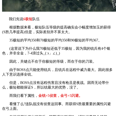
我们先说
6极短
队伍
根据数据来看，极短队伍等级的提高确实会小幅度增加玉的获得
(S胜几率提高)但是，实际差别并不算太大。
35极短的平均350和70极短的平均350和90极短的平均367。
(这里说下为什么我70极短还低于35极短，因为我的铳兵有4个银
色，并非全金，7-4浪过头_(:з」∠)_)
因此，关键点不在于你极短的等级，而在于你的刀装。
由于BOSS点只能使用铳兵，且铳兵在远程中威力最大。因此很多
人下意识选择全铳。
但是，BOSS点没有远程伤害且没有枪且是夜战。因而无论带什
么，极短都能保证S，所以铳最大的优势，没了。
而我们看下属性，
金铳+5侦查，金弓+5闪避。
看懂了么?连队战没有侦查这回事。而获得S胜最重要的属性闪避
在弓上面。