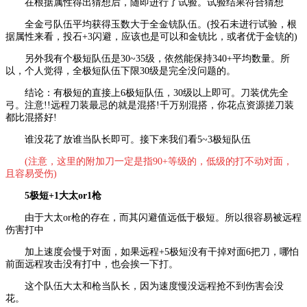
在根据属性得出猜想后，随即进行了试验。试验结果符合猜想
全金弓队伍平均获得玉数大于全金铳队伍。(投石未进行试验，根
据属性来看，投石+3闪避，应该也是可以和金铳比，或者优于金铳的)
另外我有个极短队伍是30~35级，依然能保持340+平均数量。所
以，个人觉得，全极短队伍下限30级是完全没问题的。
结论：有极短的直接上6极短队伍，30级以上即可。刀装优先全
弓。注意!!远程刀装最忌的就是混搭!千万别混搭，你花点资源搓刀装
都比混搭好!
谁没花了放谁当队长即可。接下来我们看5~3极短队伍
(注意，这里的附加刀一定是指90+等级的，低级的打不动对面，
且容易受伤)
5极短+1大太or1枪
由于大太or枪的存在，而其闪避值远低于极短。所以很容易被远程
伤害打中
加上速度会慢于对面，如果远程+5极短没有干掉对面6把刀，哪怕
前面远程攻击没有打中，也会挨一下打。
这个队伍大太和枪当队长，因为速度慢没远程抢不到伤害会没
花。