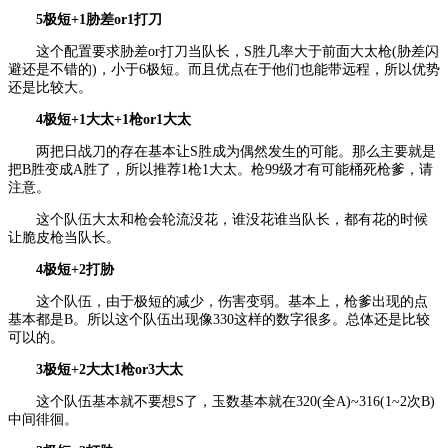
5极短+1胁差or1打刀
这个配置要求胁差or打刀当队长，S胜几率大于前面大太枪(胁差闪
避还是不错的)，小于6极短。而且优点在于他们也能带远程，所以优势
还是比较大。
4极短+1大太+1枪or1大太
两把日战刀的存在基本让S胜成为偶然发生的可能。那么主要就是
把B胜变成A胜了，所以推荐1枪1大太。枪99级才有可能桶死枪爹，请
注意。
这个队伍大太和枪会轮流没花，谁没花谁当队长，都有花的时候
让脆皮枪当队长。
4极短+2打胁
这个队伍，由于极短的减少，伤害变弱。基本上，枪爹出现的点
基本都是B。所以这个队伍出现像330这样的数字很多。总体还是比较
可以的。
3极短+2大太1枪or3大太
这个队伍基本就不要想S了，玉数基本就在320(全A)~316(1~2次B)
中间徘徊。