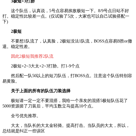
3极短+3打胁
这个队伍，认真说，5号点容易挨敌极短一下。8/9号点日站不好
打。稳定性比较差一点。(仅试验了5次，大家也可以自己试验搭配一
下)
2极短
不要想1队流了，认真脸，2极短没法1队流，BOSS点容易B胜or撤
退。稳定性差。
因此2极短我推荐2队流
2极短+2~3大太+2~3打胁。打1-9个点
然后配一队50以上的短刀队伍，打BOSS点。注意这个队伍特别容
易黄脸。
关于上面的所有的队伍刀装选择
极短请一定一定不要混搭，我给一个亲友的混搭5极短队伍花了
5000资源搓了刀装后，平均玉数立马提高10个点。
全弓优先推荐。
大太，当队长的大太金轻骑。提高打击。当队员的大太，所以，
总结就是纠正一些误区