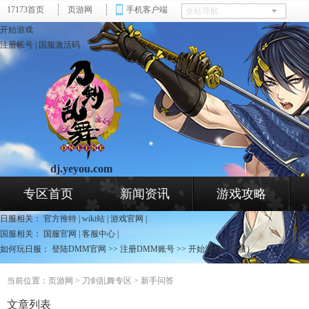
17173首页
页游网
手机客户端
开始游戏
注册帐号
|
国服激活码
dj.yeyou.com
页游网 - 刀剑乱舞专区
专区首页
新闻资讯
游戏攻略
日服相关：
官方推特
|
wiki站
|
游戏官网
|
国服相关：
国服官网
|
客服中心
|
如何玩日服：
登陆DMM官网
>>
注册DMM账号
>>
开始游戏（日服）
当前位置：
页游网
>
刀剑乱舞专区
> 新手问答
文章列表