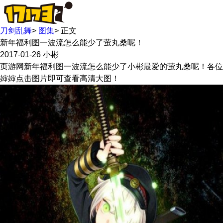
刀剑乱舞
>
图集
>
正文
新年福利图一波流怎么能少了萤丸桑呢！
2017-01-26
小彬
页游网新年福利图一波流怎么能少了小彬最爱的萤丸桑呢！各位
婶婶点击图片即可查看高清大图！