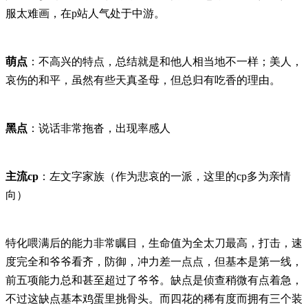
服太难画，在p站人气处于中游。
萌点
：不高兴的特点，总结就是和他人相当地不一样；美人
，
哀伤的和平，虽然有些天真圣母，但总归有吃香的理由。
黑点
：说话非常拖沓，出现率感人
主流cp
：左文字家族（作为悲哀的一派，这里的cp多为亲情
向）
特化喂满后的能力非常瞩目，生命值为全太刀最高，打击，速
度完全和爷爷看齐，防御，冲力差一点点，但基本是第一线，
前五项能力总和甚至超过了爷爷。缺点是侦查稍微有点着急，
不过这缺点基本鸡蛋里挑骨头。而四花的稀有度而拥有三个装