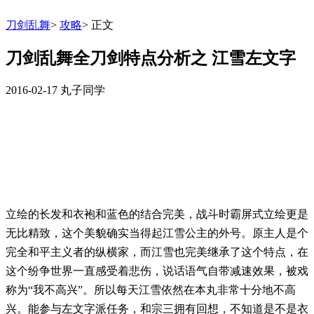
刀剑乱舞
>
攻略
>
正文
刀剑乱舞全刀剑特点分析之 江雪左文字
2016-02-17
丸子同学
立绘的长发和衣袍和蓝色的结合完美，战斗时霸屏式立绘更是
无比精致，这个美貌确实当得起江雪公主的外号
。原主人是个
完全和平主义者的纵横家，而江雪也完美继承了这个特点，在
这个纷争世界一直感受着悲伤，说话语气自带减速效果，被戏
称为“我不高兴”。
所以每天江雪依然在本丸非常十分地不高
兴
。能参与左文字派任务，和宗三拥有回想，不知道是不是衣