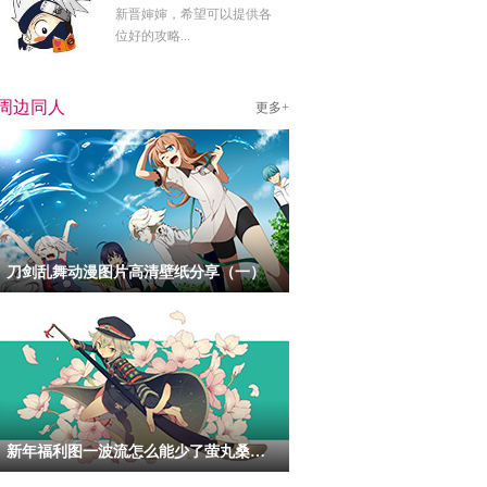
新晋婶婶，希望可以提供各
位好的攻略...
周边同人
更多+
刀剑乱舞动漫图片高清壁纸分享（一）
新年福利图一波流怎么能少了萤丸桑呢！