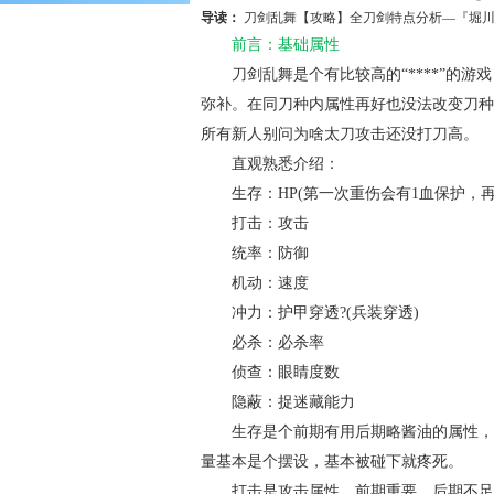
导读：
刀剑乱舞【攻略】全刀剑特点分析—『堀
前言：基础属性
刀剑乱舞是个有比较高的“****”的游
弥补。在同刀种内属性再好也没法改变刀种
所有新人别问为啥太刀攻击还没打刀高。
直观熟悉介绍：
生存：
HP(第一次重伤会有1血保护，
打击：
攻击
统率：
防御
机动：
速度
冲力：
护甲穿透?(兵装穿透)
必杀：
必杀率
侦查：
眼睛度数
隐蔽：
捉迷藏能力
生存是个前期有用后期略酱油的属性，前
量基本是个摆设，基本被碰下就疼死。
打击是攻击属性，前期重要，后期不足