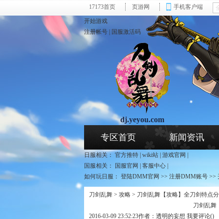
17173首页
页游网
手机客户端
开始游戏
注册帐号
|
国服激活码
dj.yeyou.com
页游网 - 刀剑乱舞专区
专区首页
新闻资讯
日服相关：
官方推特
|
wiki站
|
游戏官网
|
国服相关：
国服官网
|
客服中心
|
如何玩日服：
登陆DMM官网
>>
注册DMM账号
>>
刀剑乱舞
>
攻略
> 刀剑乱舞【攻略】全刀剑特点
刀剑乱舞
2016-03-09 23:52:23
作者：透明的妄想
我要评论(
)