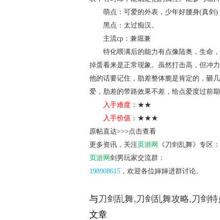
萌点
：可爱的外表，少年好腰身(真剑
黑点
：太过痴汉。
主流cp
：兼堀兼
特化喂满后的能力有点像陆奥，生命，机
掉蛋看来是正常现象。虽然打击高，但冲力
他的话要记住，肋差整体脆是肯定的，砸几
爱，肋差的带路效果不差，给点爱度过前期
入手难度
：★★
入手价值
：★★★
原帖直达>>>
点击查看
更多资讯，关注
页游网
《刀剑乱舞》专区：
页游网
剑男玩家交流群：
198908615
，欢迎各位婶婶进群讨论。
与
刀剑乱舞
,
刀剑乱舞攻略
,
刀剑特
文章