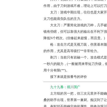
作用，由于刀剑游戏不难，理论上可以打刀
太刀
：游戏中期出现，往往也是大家开
太刀也能肩负队伍的主力。
大太刀
：严重简化游戏的刀种，几乎破
镜有些瞎，但可以靠强大的输出在不利下强
降低N个档次。(但修起来超慢，而且贵。)
枪
：攻击方式是无视刀装，伤害基本随
的作用，尤其是高等级打**非常给力。
剃刀
：当前只有岩融一个。攻击模式是
一秒六的能力，(一般被用来带短刀升级，
用十分有限(**)。
接下来就是按番号的评价
九十九番：堀川国广
土方组的另一把，但三次元里并不能确定
桑的助手出现，世界第一兼厨。痴汉到了让
表，有时却不能确定他的属性。能参与堀川