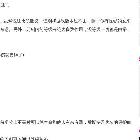
川国广』
戏，虽然说法比较贬义，但别和游戏版本过不去，除非你有足够的爱来
命运。另外，刀剑内的等级占绝大多数作用，没等级一切都是白搭，
再伤就要碎了)
期攻击不高时可以凭生命和他人有来有回，后期缺乏兵装的保护血
的刀剑可以通过等级弥补。