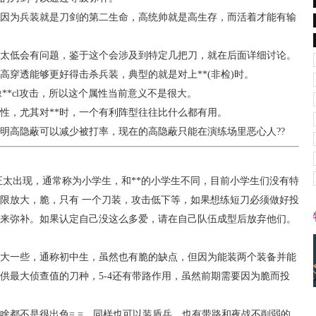
为兵装就是刀剑的第二生命，高统帅就是高生存，而活着才能有输
低会有问题，鉴于这个会涉及到特定几把刀，就在后面详细讨论。
透能够更好得击杀兵装，典型的就是对上**(非检)时。
*cl攻击，所以这个属性当前意义不是很大。
，尤其对**时，一个有利阵型往往比什么都有用。
高隐蔽可以减少被打率，现在的高隐蔽只能在演练场里恶心人??
正太出现，通常称为小学生，和**的小学生不同，目前小学生们没有特
限放大，脆，只有 一个刀装，攻击低下等，如果想练短刀必须做好投
来弥补。如果认定自己没这么多爱，请在自己队伍成型后放弃他们。
大一些，通称初中生，虽然也有脆的缺点，但因为能装两个装备并能
供最大侦查值的刀种，5-4还有带路作用，虽然前期需要因为脆而投
啥都不是很出色= =，同样也可以装盾兵，也有带路和夜战不削弱的