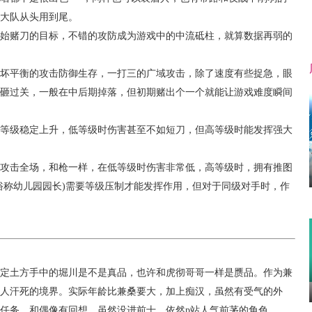
大队从头用到尾。
始赌刀的目标，不错的攻防成为游戏中的中流砥柱，就算数据再弱的
坏平衡的攻击防御生存，一打三的广域攻击，除了速度有些捉急，眼
砸过关，一般在中后期掉落，但初期赌出个一个就能让游戏难度瞬间
等级稳定上升，低等级时伤害甚至不如短刀，但高等级时能发挥强大
攻击全场，和枪一样，在低等级时伤害非常低，高等级时，拥有推图
俗称幼儿园园长)需要等级压制才能发挥作用，但对于同级对手时，作
土方手中的堀川是不是真品，也许和虎彻哥哥一样是赝品。作为兼
人汗死的境界。实际年龄比兼桑要大，加上痴汉，虽然有受气的外
任务，和偶像有回想。虽然没进前十，依然p站人气前茅的角色。