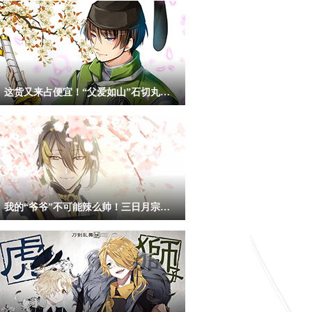
这货又来占便宜！“父爱如山”石切丸同人图
我的“爷爷”不可能辣么帅！三日月宗近同人赏