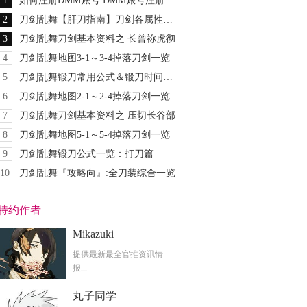
1
如何注册DMM账号 DMM账号注册图文教程
2
刀剑乱舞【肝刀指南】刀剑各属性排名及个人推荐
3
刀剑乱舞刀剑基本资料之 长曾祢虎彻
4
刀剑乱舞地图3-1～3-4掉落刀剑一览
5
刀剑乱舞锻刀常用公式＆锻刀时间大全
6
刀剑乱舞地图2-1～2-4掉落刀剑一览
7
刀剑乱舞刀剑基本资料之 压切长谷部
8
刀剑乱舞地图5-1～5-4掉落刀剑一览
9
刀剑乱舞锻刀公式一览：打刀篇
10
刀剑乱舞『攻略向』:全刀装综合一览
特约作者
Mikazuki
提供最新最全官推资讯情
报...
丸子同学