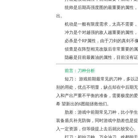
统帅是后期高强度图的最重要的属性，因
出。
机动是一般有限度需求，太高不需要，太
冲力是个对越强的敌人越重要的属性，高穿
必杀是个RP属性，由于刀剑的真剑不像*
侦查是在阵型相克改版后非常重要的属性
隐蔽是目前最酱油的属性，目前没有证明
前言：刀种分析
短刀
： 游戏前期最常见的刀种，多以
别的用处，优点不明显，缺点却在中后期无
入和产出严重不平衡的准备，需要极度的爱
希 望新出的6图能拯救他们。
肋差
：游戏中前期常见刀种，比小学生
装备盾兵补充防御，同时游戏中肋差也是提
入一定资源，但等级提上去后就比较安心。
打刀
：初始刀种，万金油刀，啥都能干