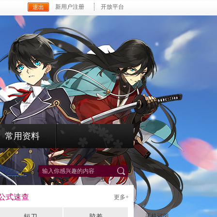
新用户注册
开放平台
常用资料
*
公式速查
更多+
手机订阅
短刀
脇差