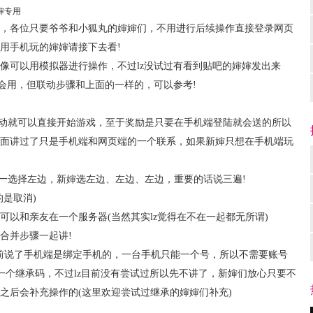
婶专用
各位只要爷爷和小狐丸的婶婶们，不用进行后续操作直接登录网页
用手机玩的婶婶请接下去看!
可以用模拟器进行操作，不过lz没试过有看到贴吧的婶婶发出来
不会用，但联动步骤和上面的一样的，可以参考!
动就可以直接开始游戏，至于奖励是只要在手机端登陆就会送的所以
面讲过了只是手机端和网页端的一个联系，如果新婶只想在手机端玩
一选择左边，新婶选左边、左边、左边，重要的话说三遍!
是取消)
和亲友在一个服务器(当然其实lz觉得在不在一起都无所谓)
并步骤一起讲!
说了手机端是绑定手机的，一台手机只能一个号，所以不需要账号
一个继承码，不过lz目前没有尝试过所以先不讲了，新婶们放心只要不
之后会补充操作的(这里欢迎尝试过继承的婶婶们补充)