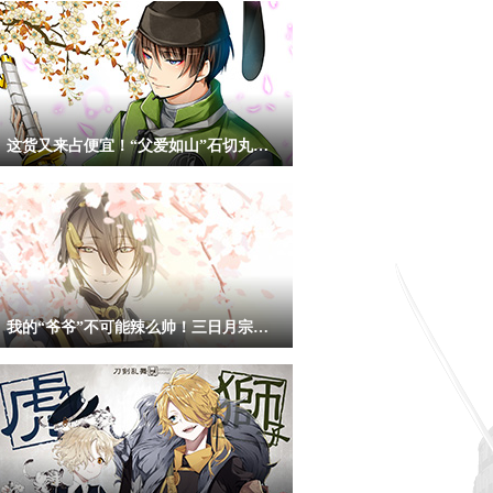
这货又来占便宜！“父爱如山”石切丸同人图
我的“爷爷”不可能辣么帅！三日月宗近同人赏