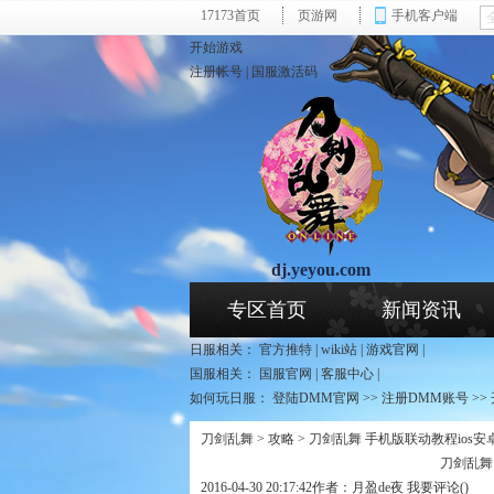
17173首页
页游网
手机客户端
开始游戏
注册帐号
|
国服激活码
dj.yeyou.com
页游网 - 刀剑乱舞专区
专区首页
新闻资讯
日服相关：
官方推特
|
wiki站
|
游戏官网
|
国服相关：
国服官网
|
客服中心
|
如何玩日服：
登陆DMM官网
>>
注册DMM账号
>>
刀剑乱舞
>
攻略
> 刀剑乱舞 手机版联动教程ios
刀剑乱舞
2016-04-30 20:17:42
作者：月盈de夜
我要评论(
)