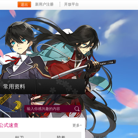
新用户注册
开放平台
常用资料
*
公式速查
更多+
手机订阅
短刀
脇差