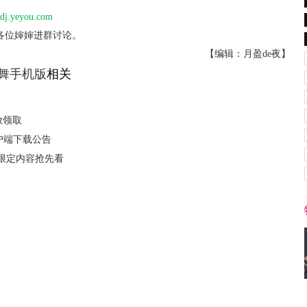
dj.yeyou.com
各位婶婶进群讨论。
【编辑：月盈de夜】
舞手机版
相关
放领取
客户端下载公告
！限定内容抢先看