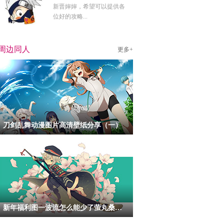
新晋婶婶，希望可以提供各
位好的攻略...
周边同人
更多+
刀剑乱舞动漫图片高清壁纸分享（一）
新年福利图一波流怎么能少了萤丸桑呢！