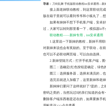
导读：
刀剑乱舞 手机版联动教程ios安卓通用—新
接上面老婶联动教程，到这里联动完成，
版在箱子里就可以看到爷爷和小狐丸了，想
如果有婶婶不想下手机客户端，安卓好像
过，大家可以转到那里看一下，模拟器lz
联动教程——新婶专用，ios安卓通用
1.这里说一下新婶的教程
，新婶不用联
对新婶来说也会有奖励的。至于联动，在前
也可以不必联动网页端，可以自由选择。
2.新婶登陆方式
：打开手机客户端，图
图二：选确定(红色按钮是确定，绿色的
图三：选择服务器，选择未满员的，也可以
选完后就进入加载了，这里新婶和老婶合
新婶婶们要问了这样就好了?是的，之前
密码之类的，当然玩过ll的亲们知道的会有
删除客户端东西都是还在的，如果要换手机
原帖直达>>>
点击查看