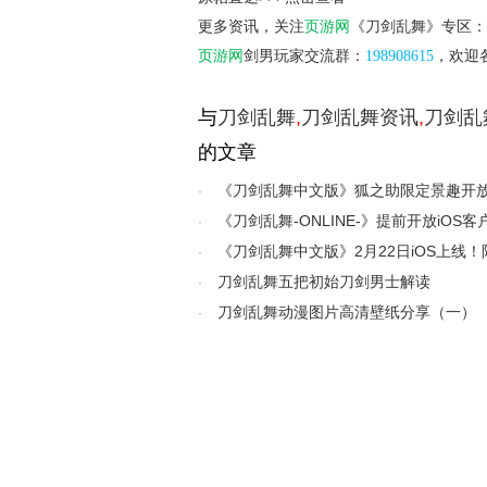
更多资讯，关注
页游网
《刀剑乱舞》专区：
页游网
剑男玩家交流群：
198908615
，欢迎
与
刀剑乱舞
,
刀剑乱舞资讯
,
刀剑乱
的文章
《刀剑乱舞中文版》狐之助限定景趣开
·
《刀剑乱舞-ONLINE-》提前开放iOS
·
《刀剑乱舞中文版》2月22日iOS上线
·
刀剑乱舞五把初始刀剑男士解读
·
刀剑乱舞动漫图片高清壁纸分享（一）
·