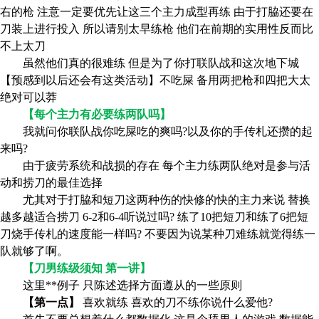
右的枪 注意一定要优先让这三个主力成型再练 由于打脇还要在
刀装上进行投入 所以请别太早练枪 他们在前期的实用性反而比
不上太刀
虽然他们真的很难练 但是为了你打联队战和这次地下城
【预感到以后还会有这类活动】不吃屎 备用两把枪和四把大太
绝对可以莽
【每个主力有必要练两队吗】
我就问你联队战你吃屎吃的爽吗?以及你的手传札还攒的起
来吗?
由于疲劳系统和战损的存在 每个主力练两队绝对是参与活
动和捞刀的最佳选择
尤其对于打脇和短刀这两种伤的快修的快的主力来说 替换
越多越适合捞刀 6-2和6-4听说过吗? 练了10把短刀和练了6把短
刀烧手传札的速度能一样吗? 不要因为说某种刀难练就觉得练一
队就够了啊。
【刀男练级须知 第一讲】
这里**例子 只陈述选择方面遵从的一些原则
【第一点】
喜欢就练 喜欢的刀不练你说什么爱他?