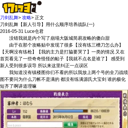
刀剑乱舞
>
攻略
>
正文
刀剑乱舞【新人引导】用什么顺序培养战队(一)
2016-05-31
Luce仓君
没错我就是内个写了崩塌大阪城简易攻略的傻白甜
由于在那个攻略贴中发现了很多【没有练三槽刀怎么办】
【天啊没有练枪】【我的主力是打脇要哭了】一类的情况 又在
首页看见了一些奇奇怪怪的帖子【我就不点名是谁了】 感受到
新人受到很多误导 所以来这里纠正一点误区
我知道没有镇楼图你们不看的所以我放上两个号的全刀战绩
图不要问为什么刀帐不是满的 都没有练满源氏大宝剑 谁的极化
短齐了啊讲道理嘛