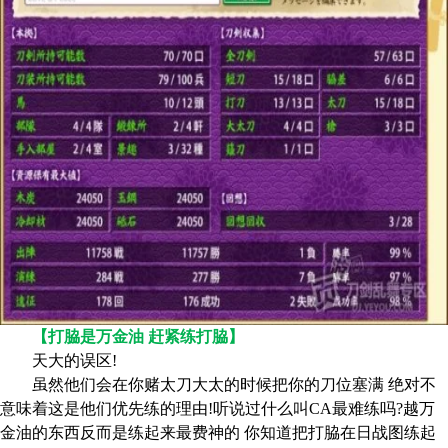
【打脇是万金油 赶紧练打脇】
天大的误区!
虽然他们会在你赌太刀大太的时候把你的刀位塞满 绝对不
意味着这是他们优先练的理由!听说过什么叫CA最难练吗?越万
金油的东西反而是练起来最费神的 你知道把打脇在日战图练起