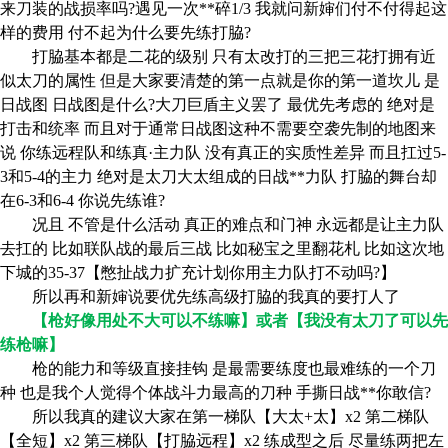
来刀装的战损率吗?遇见一次**碎1/3 我就问新婶们付不付得起这
样的费用 付不起为什么要先练打脇?
打脇基本都是二花的级别 只有太改打的三把三花打拥有近
似太刀的属性 但是大家要清楚的第一点就是你的第一道坎儿 是
日战图 日战图是什么?大刀巨盾主义罢了 最优先考虑的 绝对是
打击和统率 而且对于通常日战图这种不需要空袭先制的地图来
说 你练远程队和练真·主力队 没有真正的实质性差异 而且扛过5-
3和5-4的主力 绝对是太刀大太组成的日战**力队 打脇的舞台却
在6-3和6-4 你说先练谁?
况且 不管是什么活动 真正的难点和门神 永远都是让主力队
去扛的 比如联队战的最后三战 比如秘宝之里翻花札 比如这次地
下城的35-37【憋扯战力扩充计划你用主力队打不动吗?】
所以再和新婶说要优先练高级打脇的我真的要打人了
【枪好像用处不大可以不练嘛】或者【我没有太刀了可以先
练枪嘛】
枪的能力和等级直接挂钩 是最需要练度也最难练的一个刀
种 也是我个人觉得个体战斗力最高的刀种 手撕日战**你敢信?
所以我真的建议大家在第一梯队【大太+太】x2 第二梯队
【全短】x2 第三梯队【打脇远程】x2 练成型之后 尽量练两把左