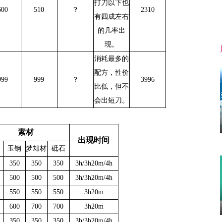
打刀以下也
600
510
？
2310
有四成左右
的几率出
现。
消耗最多的
配方，性价
999
999
？
3996
比低，但不
会出短刀。
素材
出现时间
玉钢
梦却材
砥石
350
350
350
3h/3h20m/4h
500
500
500
3h/3h20m/4h
550
550
550
3h20m
600
700
700
3h20m
350
350
350
3h/3h20m/4h