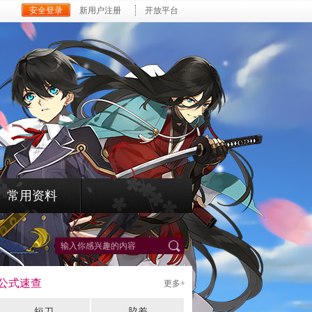
安全登录
新用户注册
开放平台
常用资料
*
公式速查
更多+
短刀
脇差