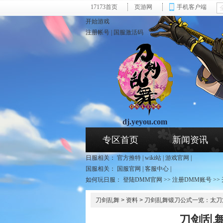
17173首页
页游网
手机客户端
开始游戏
注册帐号
|
国服激活码
dj.yeyou.com
页游网 - 刀剑乱舞专区
专区首页
新闻资讯
日服相关：
官方推特
|
wiki站
|
游戏官网
|
国服相关：
国服官网
|
客服中心
|
如何玩日服：
登陆DMM官网
>>
注册DMM账号
>>
刀剑乱舞
>
资料
> 刀剑乱舞锻刀公式一览：太刀
刀剑乱