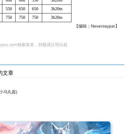
660
660
550
3h20m
550
650
650
3h20m
750
750
750
3h20m
【编辑：Neversaypar】
eyou.com独家发表，转载请注明出处
的文章
小乌丸篇)