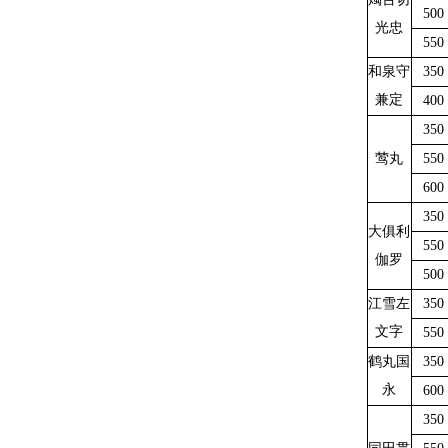
500
光忠
550
和泉守
350
兼定
400
350
莺丸
550
600
350
大俱利
550
伽罗
500
江雪左
350
文字
550
鹤丸国
350
永
600
350