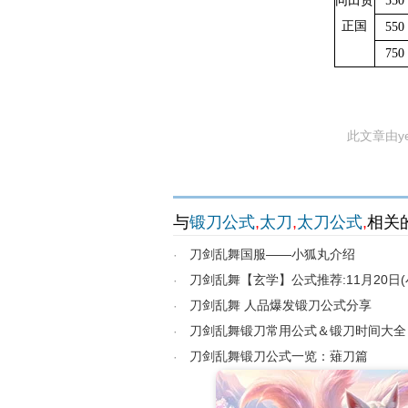
同田贯
550
正国
550
750
此文章由y
与
锻刀公式
,
太刀
,
太刀公式
,
相关
刀剑乱舞国服——小狐丸介绍
·
刀剑乱舞【玄学】公式推荐:11月20日(
·
刀剑乱舞 人品爆发锻刀公式分享
·
刀剑乱舞锻刀常用公式＆锻刀时间大全
·
刀剑乱舞锻刀公式一览：薙刀篇
·