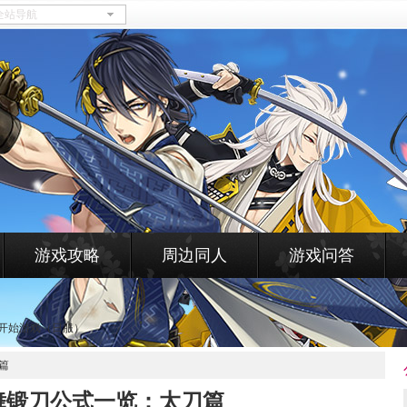
游戏攻略
周边同人
游戏问答
开始游戏（日服）
篇
舞锻刀公式一览：太刀篇