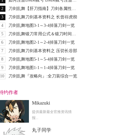
1
如何注册DMM账号 DMM账号注册图文教程
2
刀剑乱舞【肝刀指南】刀剑各属性排名及个人推荐
3
刀剑乱舞刀剑基本资料之 长曾祢虎彻
4
刀剑乱舞地图3-1～3-4掉落刀剑一览
5
刀剑乱舞锻刀常用公式＆锻刀时间大全
6
刀剑乱舞地图2-1～2-4掉落刀剑一览
7
刀剑乱舞刀剑基本资料之 压切长谷部
8
刀剑乱舞地图5-1～5-4掉落刀剑一览
9
刀剑乱舞地图1-1～1-4掉落刀剑一览
10
刀剑乱舞『攻略向』:全刀装综合一览
特约作者
Mikazuki
提供最新最全官推资讯情
报...
丸子同学