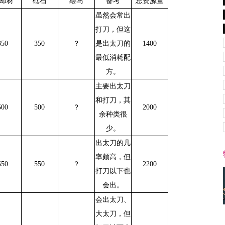
却材
砥石
绘马
备考
总资源量
虽然会常
出
打刀，
但这
350
350
？
是出
太刀的
1400
最
低消耗配
方。
主要出太刀
和打刀，其
500
500
？
2000
余种类很
少。
出太刀的几
率颇高，但
550
550
？
2200
打刀以下也
会出。
会出太刀、
大太刀，但