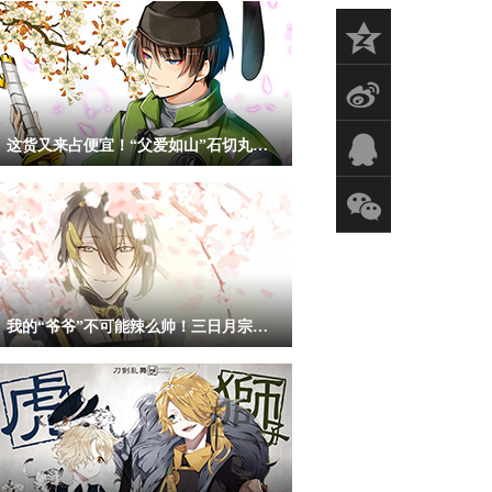
z
s
q
这货又来占便宜！“父爱如山”石切丸同人图
x
我的“爷爷”不可能辣么帅！三日月宗近同人赏