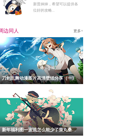
新晋婶婶，希望可以提供各
位好的攻略...
周边同人
更多+
刀剑乱舞动漫图片高清壁纸分享（一）
新年福利图一波流怎么能少了萤丸桑呢！