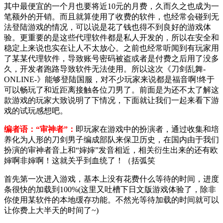
其中最便宜的一个月也要将近10元的月费，久而久之也成为一
笔额外的开销。而且就算使用了收费的软件，也经常会碰到无
法登陆游戏的情况，可以说是花了钱也得不到良好的游戏体
验。更重要的是这些代理软件都是私人开发的，所以在安全和
稳定上来说也实在让人不太放心。之前也经常听闻到有玩家用
了某某代理软件，导致账号密码被盗或者是付费之后用了没多
久，开发者跑路导致软件无法使用。所以这次《刀剑乱舞-
ONLINE-》能够登陆国服，对不少玩家来说都是福音啊!终于
可以畅玩了和近距离接触各位刀男了。前面是为还不太了解这
款游戏的玩家大致说明了下情况，下面就让我们一起来看下游
戏的试玩感想吧。
编者语：“审神者”：
即玩家在游戏中的扮演者，通过收集和培
养化为人形的刀剑男子编成部队来保卫历史，在国内由于我们
扮演的审神者音上和“婶婶”发音相近，相关衍生出来的还有欧
婶啊非婶啊！这就关乎到血统了！（括弧笑
首先第一次进入游戏，基本上没有花费什么等待的时间，进度
条很快的加载到100%(这里又吐槽下日文版游戏体验了，除非
你使用某软件的本地缓存功能。不然光等待加载的时间就可以
让你费上大半天的时间了~)