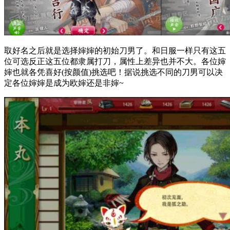
取好名之后就是选择婶婶的初始刀男了。和日服一样只有这五
位可选反正这五位都隶属打刀，属性上差异也并不大。各位婶
婶也就各凭喜好(按颜值)挑选吧！据说挑选不同的刀男可以决
定各位婶婶是成为欧婶还是非婶~