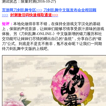
测试状态：限量封测(2016-10-27)
页游网刀剑乱舞专区>>>
刀剑乱舞中文版发布会全程回顾
>>>
封测激活码快速领取通道>>>
短评：
本地化做得非常不错，在保持全游戏文字汉化的基础
上，保留的声优音源，让婶婶们能够尽情享受原汁原味的游戏
体验。另《刀剑乱舞-ONLINE-》中文版新增的锻刀履历和社
交功能可让婶婶们尽情的晒出自己的“血统”，分享自己的“锻
刀”公式。到底是不是玄不救非，氪不改命呢？让我们一同期
待刀剑乱舞中文版的上线吧。