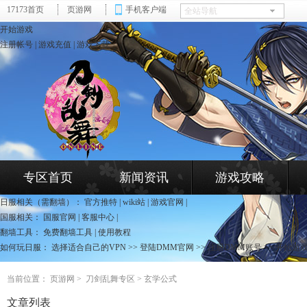
17173首页
页游网
手机客户端
开始游戏
注册帐号
|
游戏充值
|
游戏下载
dj.yeyou.com
专区首页
新闻资讯
游戏攻略
页游网 - 刀剑乱舞专区
日服相关（需翻墙）：
官方推特
|
wiki站
|
游戏官网
|
国服相关：
国服官网
|
客服中心
|
翻墙工具：
免费翻墙工具
|
使用教程
如何玩日服：
选择适合自己的VPN
>>
登陆DMM官网
>>
注册DMM账号
>>
开始游
当前位置：
页游网
>
刀剑乱舞专区
> 玄学公式
文章列表